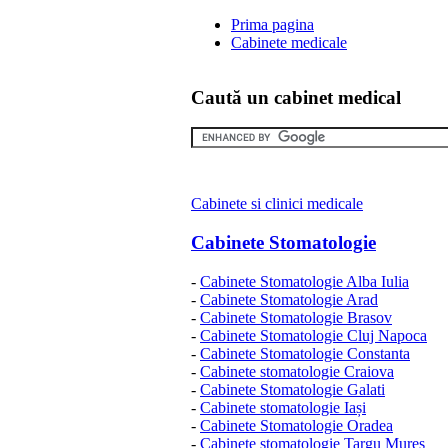
Prima pagina
Cabinete medicale
Caută un cabinet medical
Cabinete si clinici medicale
Cabinete Stomatologie
-
Cabinete Stomatologie Alba Iulia
-
Cabinete Stomatologie Arad
-
Cabinete Stomatologie Brasov
-
Cabinete Stomatologie Cluj Napoca
-
Cabinete Stomatologie Constanta
-
Cabinete stomatologie Craiova
-
Cabinete Stomatologie Galati
-
Cabinete stomatologie Iași
-
Cabinete Stomatologie Oradea
-
Cabinete stomatologie Targu Mures