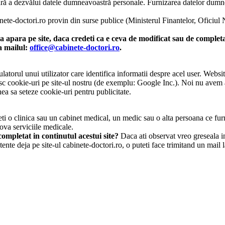
o fără a dezvălui datele dumneavoastră personale. Furnizarea datelor dum
inete-doctori.ro provin din surse publice (Ministerul Finantelor, Oficiul
 apara pe site, daca credeti ca e ceva de modificat sau de completat
la mailul:
office@cabinete-doctori.ro
.
atorul unui utilizator care identifica informatii despre acel user. Websit
osesc cookie-uri pe site-ul nostru (de exemplu: Google Inc.). Noi nu avem
ea sa seteze cookie-uri pentru publicitate.
i o clinica sau un cabinet medical, un medic sau o alta persoana ce furn
ova serviciile medicale.
ompletat in continutul acestui site?
Daca ati observat vreo greseala in 
tente deja pe site-ul cabinete-doctori.ro, o puteti face trimitand un mail 