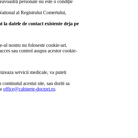
neavoastră personale nu este o condiție
 National al Registrului Comertului,
 la datele de contact existente deja pe
e-ul nostru nu foloseste cookie-uri.
 acces sau control asupra acestor cookie-
izeaza servicii medicale, va puteti
continutul acestui site, sau doriti sa
la
office@cabinete-doctori.ro
.