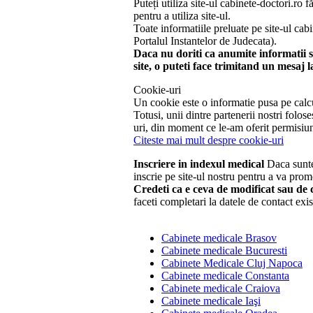
Puteți utiliza site-ul cabinete-doctori.r
pentru a utiliza site-ul.
Toate informatiile preluate pe site-ul cab
Portalul Instantelor de Judecata).
Daca nu doriti ca anumite informatii sa
site, o puteti face trimitand un mesaj 
Cookie-uri
Un cookie este o informatie pusa pe calcul
Totusi, unii dintre partenerii nostri fol
uri, din moment ce le-am oferit permisiun
Citeste mai mult despre cookie-uri
Inscriere in indexul medical
Daca suntet
inscrie pe site-ul nostru pentru a va prom
Credeti ca e ceva de modificat sau de c
faceti completari la datele de contact exis
Cabinete medicale Brasov
Cabinete medicale Bucuresti
Cabinete Medicale Cluj Napoca
Cabinete medicale Constanta
Cabinete medicale Craiova
Cabinete medicale Iaşi