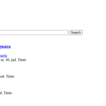
ișoara
haela
nr. 30, jud. Timis
jud. Timis
d. Timis