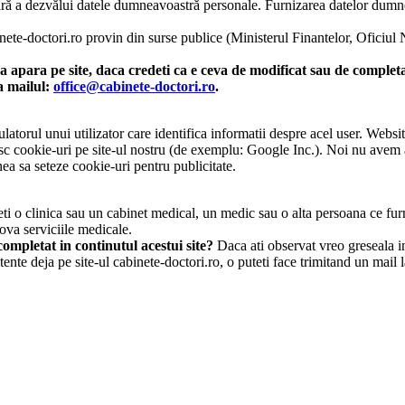
o fără a dezvălui datele dumneavoastră personale. Furnizarea datelor dum
inete-doctori.ro provin din surse publice (Ministerul Finantelor, Oficiul
 apara pe site, daca credeti ca e ceva de modificat sau de completat
la mailul:
office@cabinete-doctori.ro
.
atorul unui utilizator care identifica informatii despre acel user. Websit
osesc cookie-uri pe site-ul nostru (de exemplu: Google Inc.). Noi nu avem
ea sa seteze cookie-uri pentru publicitate.
i o clinica sau un cabinet medical, un medic sau o alta persoana ce furn
ova serviciile medicale.
ompletat in continutul acestui site?
Daca ati observat vreo greseala in 
tente deja pe site-ul cabinete-doctori.ro, o puteti face trimitand un mail 