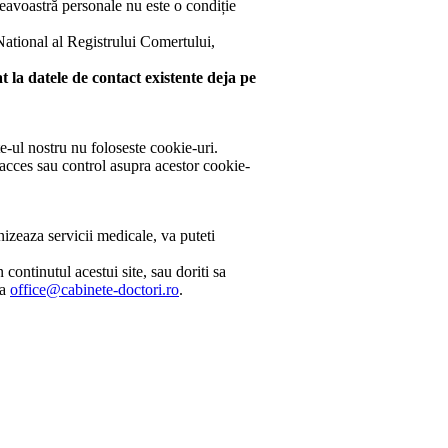
neavoastră personale nu este o condiție
 National al Registrului Comertului,
 la datele de contact existente deja pe
e-ul nostru nu foloseste cookie-uri.
 acces sau control asupra acestor cookie-
izeaza servicii medicale, va puteti
continutul acestui site, sau doriti sa
la
office@cabinete-doctori.ro
.