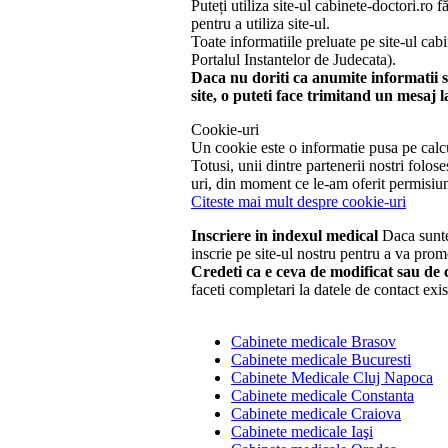
Puteți utiliza site-ul cabinete-doctori.r
pentru a utiliza site-ul.
Toate informatiile preluate pe site-ul cab
Portalul Instantelor de Judecata).
Daca nu doriti ca anumite informatii sa
site, o puteti face trimitand un mesaj 
Cookie-uri
Un cookie este o informatie pusa pe calcul
Totusi, unii dintre partenerii nostri fol
uri, din moment ce le-am oferit permisiun
Citeste mai mult despre cookie-uri
Inscriere in indexul medical
Daca suntet
inscrie pe site-ul nostru pentru a va prom
Credeti ca e ceva de modificat sau de c
faceti completari la datele de contact exis
Cabinete medicale Brasov
Cabinete medicale Bucuresti
Cabinete Medicale Cluj Napoca
Cabinete medicale Constanta
Cabinete medicale Craiova
Cabinete medicale Iaşi