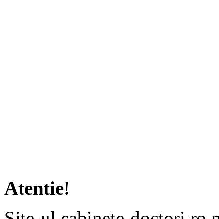
Atentie!
Site-ul cabinete-doctori.ro 