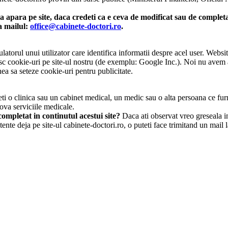
 apara pe site, daca credeti ca e ceva de modificat sau de completat
la mailul:
office@cabinete-doctori.ro
.
atorul unui utilizator care identifica informatii despre acel user. Websit
osesc cookie-uri pe site-ul nostru (de exemplu: Google Inc.). Noi nu avem
ea sa seteze cookie-uri pentru publicitate.
i o clinica sau un cabinet medical, un medic sau o alta persoana ce furn
ova serviciile medicale.
ompletat in continutul acestui site?
Daca ati observat vreo greseala in 
tente deja pe site-ul cabinete-doctori.ro, o puteti face trimitand un mail 