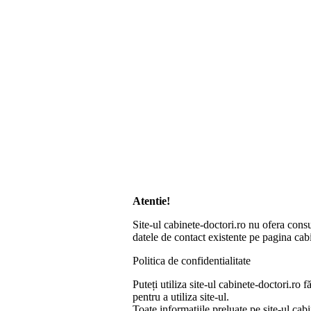
Atentie!
Site-ul cabinete-doctori.ro nu ofera consu
datele de contact existente pe pagina cabi
Politica de confidentialitate
Puteți utiliza site-ul cabinete-doctori.r
pentru a utiliza site-ul.
Toate informatiile preluate pe site-ul cab