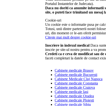
Portalul Instantelor de Judecata).
Daca nu doriti ca anumite informatii sa
site, o puteti face trimitand un mesaj 
Cookie-uri
Un cookie este o informatie pusa pe calcul
Totusi, unii dintre partenerii nostri fol
uri, din moment ce le-am oferit permisiun
Citeste mai mult despre cookie-uri
Inscriere in indexul medical
Daca suntet
inscrie pe site-ul nostru pentru a va prom
Credeti ca e ceva de modificat sau de c
faceti completari la datele de contact exis
Cabinete medicale Brasov
Cabinete medicale Bucuresti
Cabinete Medicale Cluj Napoca
Cabinete medicale Constanta
Cabinete medicale Craiova
Cabinete medicale Iaşi
Cabinete medicale Oradea
Cabinete medicale Ploiesti
Cabinete medicale Sibiu