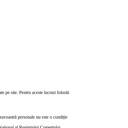
e pe site. Pentru aceste lucruri folositi
neavoastră personale nu este o condiție
 National al Registrului Comertului,