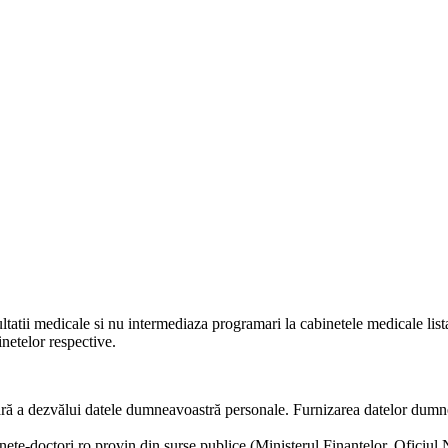
ltatii medicale si nu intermediaza programari la cabinetele medicale listat
netelor respective.
o fără a dezvălui datele dumneavoastră personale. Furnizarea datelor dum
inete-doctori.ro provin din surse publice (Ministerul Finantelor, Oficiul