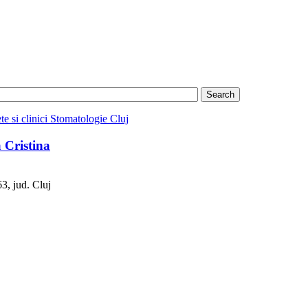
te si clinici Stomatologie Cluj
 Cristina
3, jud. Cluj