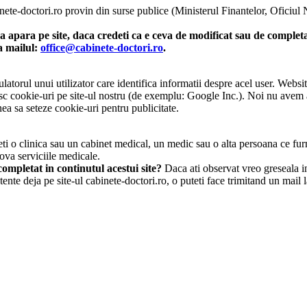
inete-doctori.ro provin din surse publice (Ministerul Finantelor, Oficiul
 apara pe site, daca credeti ca e ceva de modificat sau de completat
la mailul:
office@cabinete-doctori.ro
.
atorul unui utilizator care identifica informatii despre acel user. Websit
osesc cookie-uri pe site-ul nostru (de exemplu: Google Inc.). Noi nu avem
ea sa seteze cookie-uri pentru publicitate.
i o clinica sau un cabinet medical, un medic sau o alta persoana ce furn
ova serviciile medicale.
ompletat in continutul acestui site?
Daca ati observat vreo greseala in 
tente deja pe site-ul cabinete-doctori.ro, o puteti face trimitand un mail 