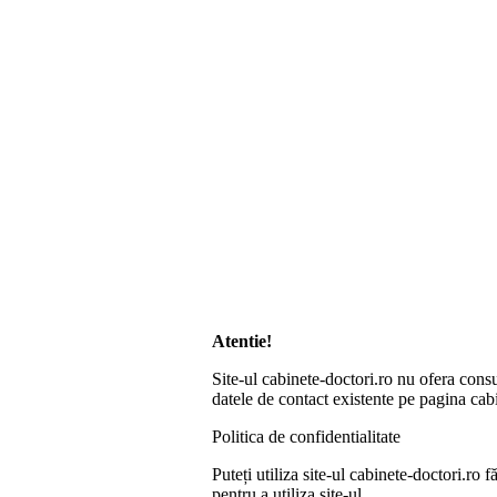
Atentie!
Site-ul cabinete-doctori.ro nu ofera consu
datele de contact existente pe pagina cabi
Politica de confidentialitate
Puteți utiliza site-ul cabinete-doctori.r
pentru a utiliza site-ul.