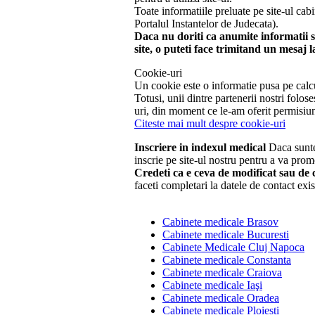
Toate informatiile preluate pe site-ul cab
Portalul Instantelor de Judecata).
Daca nu doriti ca anumite informatii sa
site, o puteti face trimitand un mesaj 
Cookie-uri
Un cookie este o informatie pusa pe calcul
Totusi, unii dintre partenerii nostri fol
uri, din moment ce le-am oferit permisiun
Citeste mai mult despre cookie-uri
Inscriere in indexul medical
Daca suntet
inscrie pe site-ul nostru pentru a va prom
Credeti ca e ceva de modificat sau de c
faceti completari la datele de contact exis
Cabinete medicale Brasov
Cabinete medicale Bucuresti
Cabinete Medicale Cluj Napoca
Cabinete medicale Constanta
Cabinete medicale Craiova
Cabinete medicale Iaşi
Cabinete medicale Oradea
Cabinete medicale Ploiesti