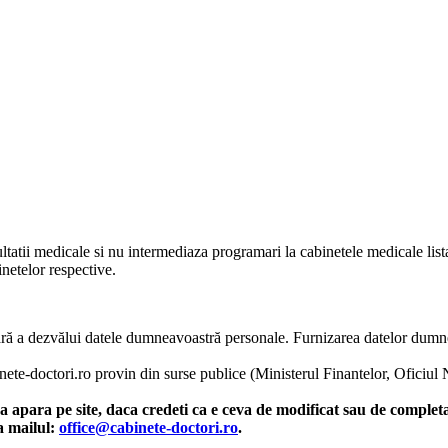
ltatii medicale si nu intermediaza programari la cabinetele medicale listat
netelor respective.
o fără a dezvălui datele dumneavoastră personale. Furnizarea datelor dum
inete-doctori.ro provin din surse publice (Ministerul Finantelor, Oficiul
 apara pe site, daca credeti ca e ceva de modificat sau de completat
la mailul:
office@cabinete-doctori.ro
.