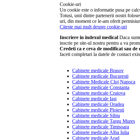
Cookie-uri
Un cookie este o informatie pusa pe calcul
Totusi, unii dintre partenerii nostri fol
uri, din moment ce le-am oferit permisiun
Citeste mai mult despre cookie-uri
Inscriere in indexul medical
Daca suntet
inscrie pe site-ul nostru pentru a va prom
Credeti ca e ceva de modificat sau de c
faceti completari la datele de contact exis
Cabinete medicale Brasov
Cabinete medicale Bucuresti
Cabinete Medicale Cluj Napoca
Cabinete medicale Constanta
Cabinete medicale Craiova
Cabinete medicale Iaşi
Cabinete medicale Oradea
Cabinete medicale Ploiesti
Cabinete medicale Sibiu
Cabinete medicale Targu Mures
Cabinete medicale Timisoara
Cabinete medicale Alba Iulia
Cabinete medicale Arad