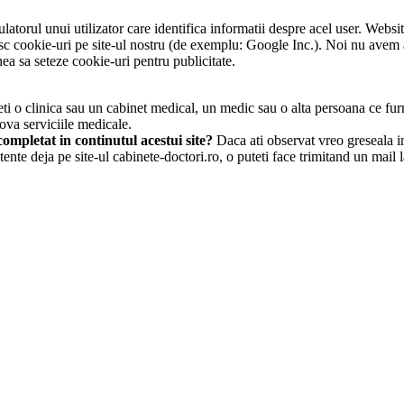
atorul unui utilizator care identifica informatii despre acel user. Websit
osesc cookie-uri pe site-ul nostru (de exemplu: Google Inc.). Noi nu avem
ea sa seteze cookie-uri pentru publicitate.
i o clinica sau un cabinet medical, un medic sau o alta persoana ce furn
ova serviciile medicale.
ompletat in continutul acestui site?
Daca ati observat vreo greseala in 
tente deja pe site-ul cabinete-doctori.ro, o puteti face trimitand un mail 