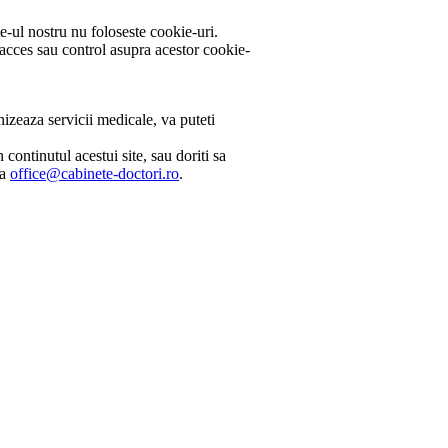
e-ul nostru nu foloseste cookie-uri.
 acces sau control asupra acestor cookie-
izeaza servicii medicale, va puteti
continutul acestui site, sau doriti sa
la
office@cabinete-doctori.ro
.