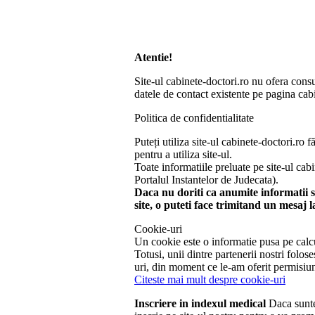
Atentie!
Site-ul cabinete-doctori.ro nu ofera consu
datele de contact existente pe pagina cabi
Politica de confidentialitate
Puteți utiliza site-ul cabinete-doctori.r
pentru a utiliza site-ul.
Toate informatiile preluate pe site-ul cab
Portalul Instantelor de Judecata).
Daca nu doriti ca anumite informatii sa
site, o puteti face trimitand un mesaj 
Cookie-uri
Un cookie este o informatie pusa pe calcul
Totusi, unii dintre partenerii nostri fol
uri, din moment ce le-am oferit permisiun
Citeste mai mult despre cookie-uri
Inscriere in indexul medical
Daca suntet