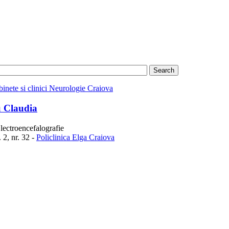
inete si clinici Neurologie Craiova
u Claudia
ectroencefalografie
 2, nr. 32 -
Policlinica Elga Craiova