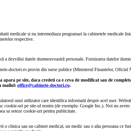
ltatii medicale si nu intermediaza programari la cabinetele medicale listat
netelor respective.
o fără a dezvălui datele dumneavoastră personale. Furnizarea datelor dum
inete-doctori.ro provin din surse publice (Ministerul Finantelor, Oficiul
 apara pe site, daca credeti ca e ceva de modificat sau de completat
la mailul:
office@cabinete-doctori.ro
.
atorul unui utilizator care identifica informatii despre acel user. Websit
osesc cookie-uri pe site-ul nostru (de exemplu: Google Inc.). Noi nu avem
ea sa seteze cookie-uri pentru publicitate.
i o clinica sau un cabinet medical, un medic sau o alta persoana ce furn